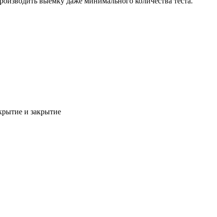
производить выемку даже минимального количества теста.
крытие и закрытие