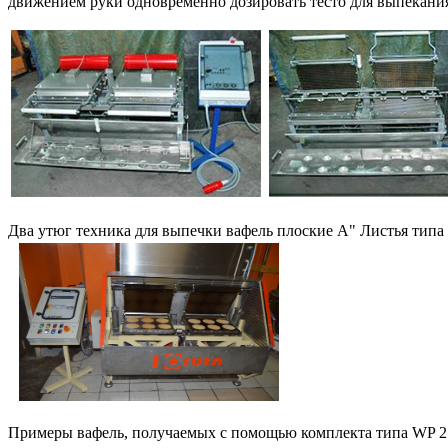
движением руки одновременно дозировать тесто для выпекания
Два утюг техника для выпечки вафель плоские А" Листья типа 
Примеры вафель, получаемых с помощью комплекта типа WP 2