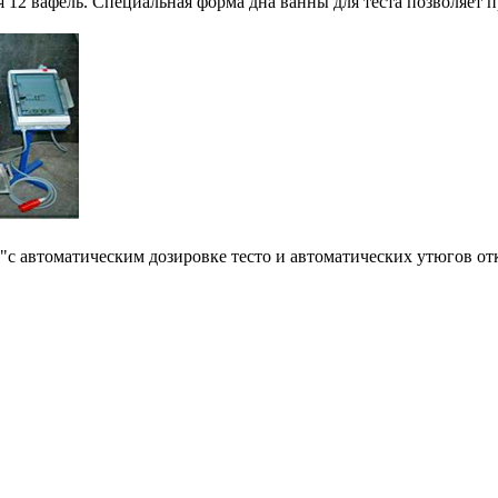
 12 вафель. Специальная форма дна ванны для теста позволяет 
"с автоматическим дозировке тесто и автоматических утюгов от